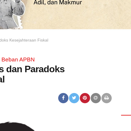
doks Kesejahteraan Fiskal
dap Beban APBN
is dan Paradoks
al