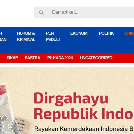
H
HUKUM &
PLN
EKONOMI
POLITIK
OPIN
DAN
KRIMINAL
PEDULI
SIKAP
SASTRA
PILKADA 2024
UNCATEGORIZED