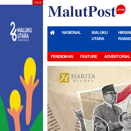
Close
NASIONAL
MALUKU
HIKMA
UTARA
RAMA
PENDIDIKAN
FEATURE
ADVERTORIAL