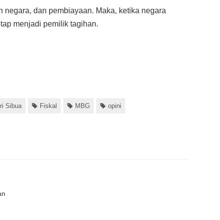
 negara, dan pembiayaan. Maka, ketika negara
tap menjadi pemilik tagihan.
ri Sibua
Fiskal
MBG
opini
an