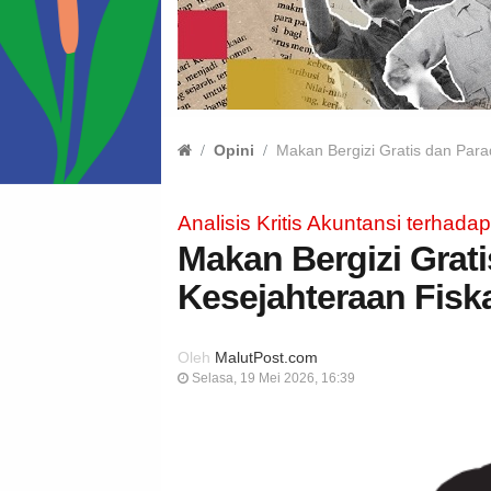
Opini
Makan Bergizi Gratis dan Para
Analisis Kritis Akuntansi terha
Makan Bergizi Grat
Kesejahteraan Fisk
Oleh
MalutPost.com
Selasa, 19 Mei 2026, 16:39