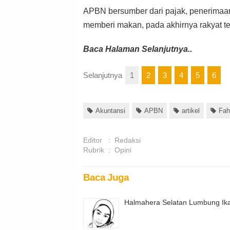
APBN bersumber dari pajak, penerimaan
memberi makan, pada akhirnya rakyat te
Baca Halaman Selanjutnya..
Selanjutnya
1
2
3
4
5
6
Akuntansi
APBN
artikel
Fah
Editor
:
Redaksi
Rubrik
:
Opini
Baca Juga
Halmahera Selatan Lumbung Ik