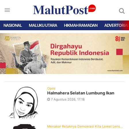
NASIONAL
MALUKU UTARA
HIKMAH RAMADAN
ADVERTORIA
Opini
Halmahera Selatan Lumbung Ikan
7 Agustus 2026, 17:18
Menakar Retaknya Demokrasi Kita Lewat Lensa Levitsky dan Ziblatt