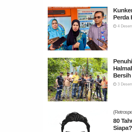
Kunker
Perda 
4 Desem
Penuh
Halmah
Bersih
3 Desem
(Retrospe
80 Tah
Siapa