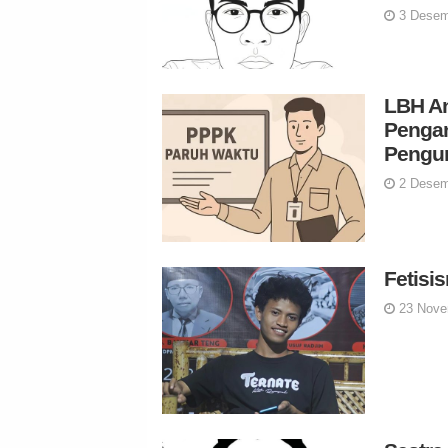
3 Desem
LBH An
Pengan
Pengur
2 Desem
Fetisi
23 Nove