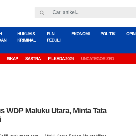
H
HUKUM &
PLN
EKONOMI
POLITIK
OPIN
DAN
KRIMINAL
PEDULI
SIKAP
SASTRA
PILKADA 2024
UNCATEGORIZED
s WDP Maluku Utara, Minta Tata
i
Sofifi, malutpost.com — Wakil Ketua Badan Akuntabilitas