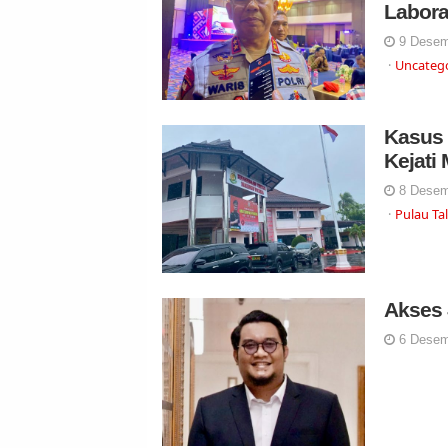
Labora
9 Desem
Uncateg
Kasus 
Kejati
8 Desem
Pulau Ta
Akses 
6 Desem