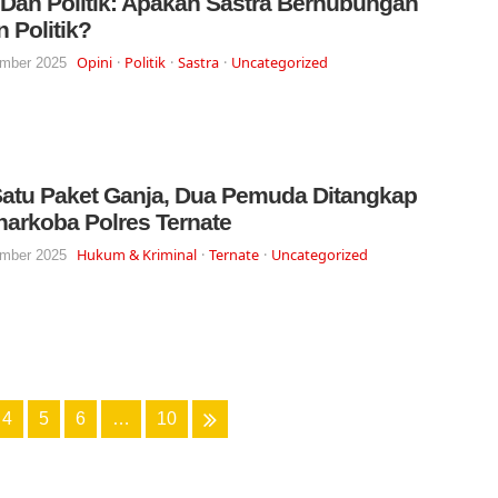
 Dan Politik: Apakah Sastra Berhubungan
 Politik?
Opini
Politik
Sastra
Uncategorized
mber 2025
 Satu Paket Ganja, Dua Pemuda Ditangkap
narkoba Polres Ternate
Hukum & Kriminal
Ternate
Uncategorized
mber 2025
4
5
6
…
10