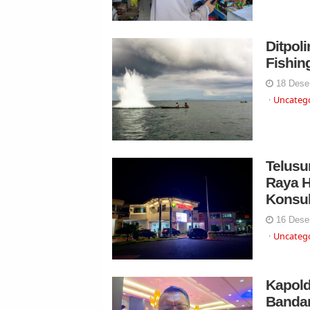
Ditpol
Fishin
18 Dese
Uncateg
Telusu
Raya H
Konsu
16 Dese
Uncateg
Kapold
Bandar