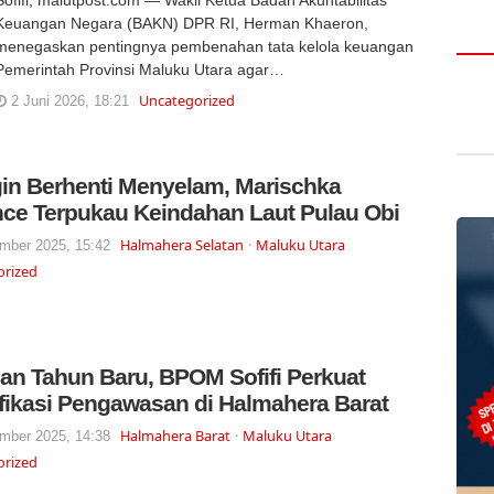
Keuangan Negara (BAKN) DPR RI, Herman Khaeron,
menegaskan pentingnya pembenahan tata kelola keuangan
Pemerintah Provinsi Maluku Utara agar…
Uncategorized
2 Juni 2026, 18:21
gin Berhenti Menyelam, Marischka
ce Terpukau Keindahan Laut Pulau Obi
Halmahera Selatan
Maluku Utara
mber 2025, 15:42
orized
dan Tahun Baru, BPOM Sofifi Perkuat
ifikasi Pengawasan di Halmahera Barat
Halmahera Barat
Maluku Utara
mber 2025, 14:38
orized