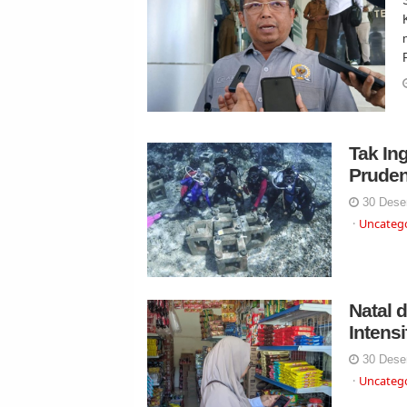
Tak In
Pruden
30 Dese
Uncateg
Natal 
Intens
30 Dese
Uncateg