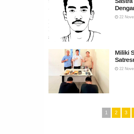
Sastra
Dengan
22 Nove
Miliki
Satres
22 Nove
1
2
3