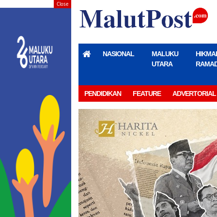
Close
NASIONAL
MALUKU
HIKMA
UTARA
RAMA
PENDIDIKAN
FEATURE
ADVERTORIAL