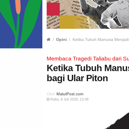
Opini
Ketika Tubuh Manusia Menjadi “
Membaca Tragedi Taliabu dari S
Ketika Tubuh Manus
bagi Ular Piton
Oleh
MalutPost.com
Rabu, 8 Juli 2026, 13:36