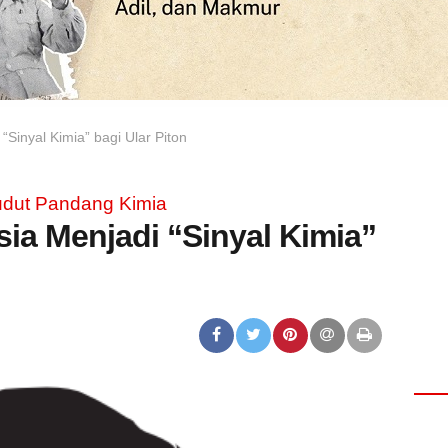
Sinyal Kimia” bagi Ular Piton
udut Pandang Kimia
ia Menjadi “Sinyal Kimia”