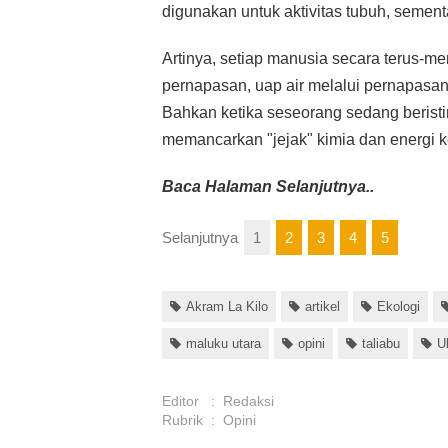
digunakan untuk aktivitas tubuh, semen
Artinya, setiap manusia secara terus-m
pernapasan, uap air melalui pernapasan 
Bahkan ketika seseorang sedang beristi
memancarkan "jejak" kimia dan energi k
Baca Halaman Selanjutnya..
Selanjutnya
1
2
3
4
5
Akram La Kilo
artikel
Ekologi
maluku utara
opini
taliabu
U
Editor
:
Redaksi
Rubrik
:
Opini