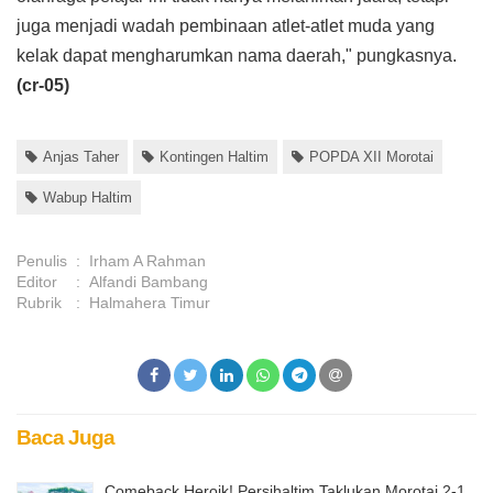
juga menjadi wadah pembinaan atlet-atlet muda yang
kelak dapat mengharumkan nama daerah," pungkasnya.
(cr-05)
Anjas Taher
Kontingen Haltim
POPDA XII Morotai
Wabup Haltim
Penulis
:
Irham A Rahman
Editor
:
Alfandi Bambang
Rubrik
:
Halmahera Timur
Baca Juga
Comeback Heroik! Persihaltim Taklukan Morotai 2-1,