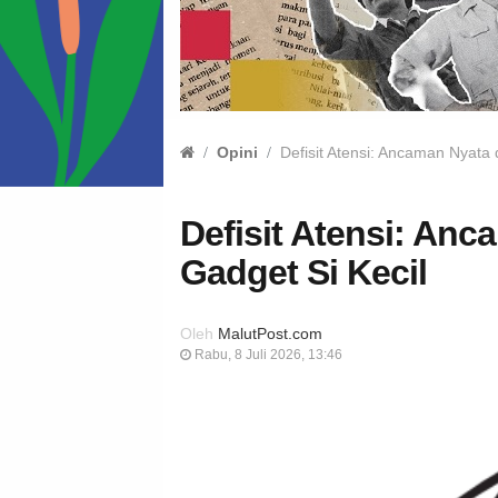
Opini
Defisit Atensi: Ancaman Nyata d
Defisit Atensi: Anc
Gadget Si Kecil
Oleh
MalutPost.com
Rabu, 8 Juli 2026, 13:46