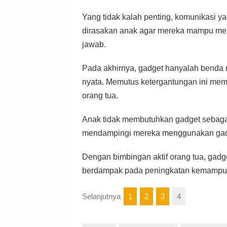
Yang tidak kalah penting, komunikasi y
dirasakan anak agar mereka mampu men
jawab.
Pada akhirnya, gadget hanyalah benda 
nyata. Memutus ketergantungan ini me
orang tua.
Anak tidak membutuhkan gadget sebagai
mendampingi mereka menggunakan gadg
Dengan bimbingan aktif orang tua, gadget
berdampak pada peningkatan kemampuan
Selanjutnya
1
2
3
4