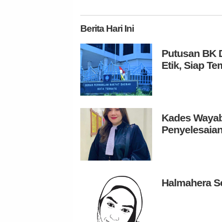
Berita
Hari Ini
Putusan BK D
Etik, Siap 
Kades Wayabu
Penyelesaian
Halmahera S