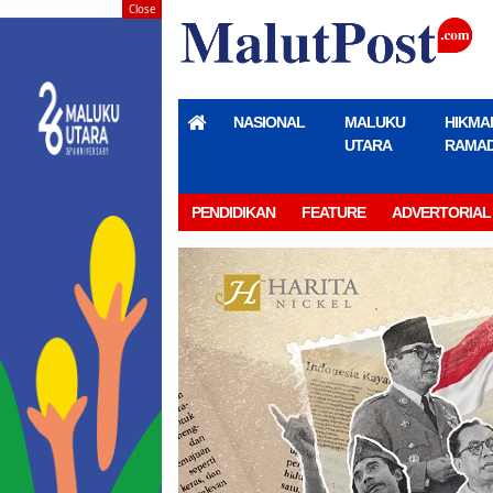
Close
NASIONAL
MALUKU
HIKMA
UTARA
RAMA
PENDIDIKAN
FEATURE
ADVERTORIAL