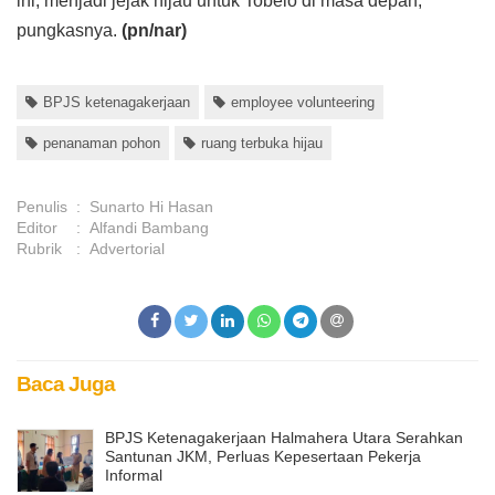
ini, menjadi jejak hijau untuk Tobelo di masa depan,"
pungkasnya.
(pn/nar)
BPJS ketenagakerjaan
employee volunteering
penanaman pohon
ruang terbuka hijau
Penulis
:
Sunarto Hi Hasan
Editor
:
Alfandi Bambang
Rubrik
:
Advertorial
Baca Juga
BPJS Ketenagakerjaan Halmahera Utara Serahkan
Santunan JKM, Perluas Kepesertaan Pekerja
Informal