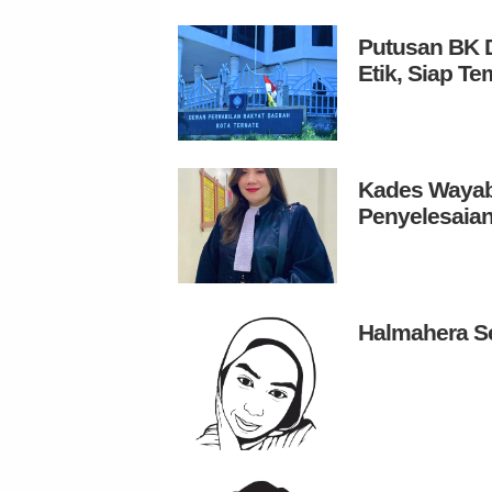
Putusan BK D
Etik, Siap 
Kades Wayabu
Penyelesaian
Halmahera S