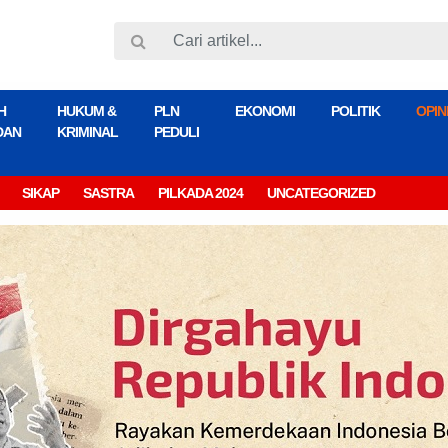
H
HUKUM &
PLN
EKONOMI
POLITIK
OPIN
DAN
KRIMINAL
PEDULI
SIKAP
SASTRA
PILKADA 2024
UNCATEGORIZED