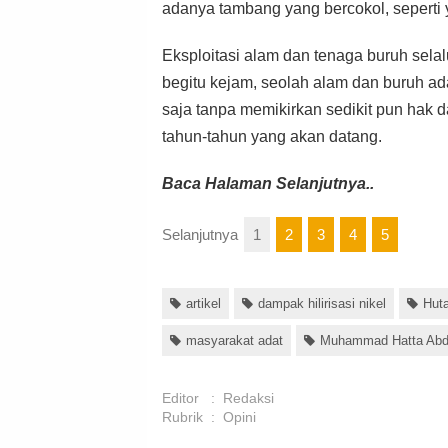
adanya tambang yang bercokol, seperti 
Eksploitasi alam dan tenaga buruh selalu
begitu kejam, seolah alam dan buruh ad
saja tanpa memikirkan sedikit pun hak 
tahun-tahun yang akan datang.
Baca Halaman Selanjutnya..
Selanjutnya
1
2
3
4
5
artikel
dampak hilirisasi nikel
Hut
masyarakat adat
Muhammad Hatta Ab
Editor
:
Redaksi
Rubrik
:
Opini