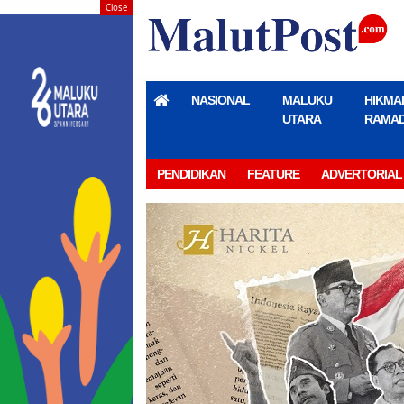
Close
NASIONAL
MALUKU
HIKMA
UTARA
RAMA
PENDIDIKAN
FEATURE
ADVERTORIAL