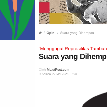
Opini
Suara yang Dihempas
“Menggugat Represifitas Tamban
Suara yang Dihemp
Oleh
MalutPost.com
Selasa, 27 Mei 2025, 15:34