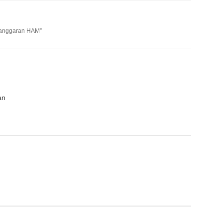
langgaran HAM”
an