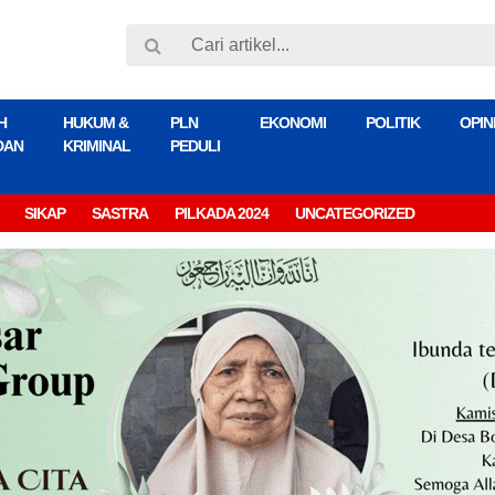
H
HUKUM &
PLN
EKONOMI
POLITIK
OPIN
DAN
KRIMINAL
PEDULI
SIKAP
SASTRA
PILKADA 2024
UNCATEGORIZED