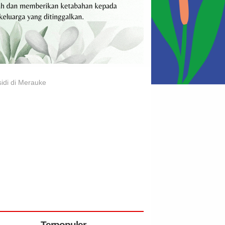
di di Merauke
Terpopuler