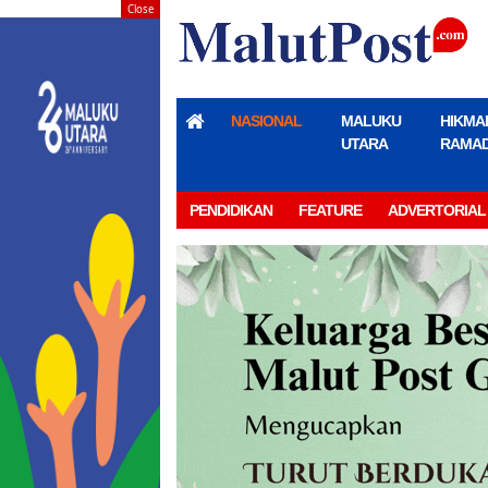
Close
NASIONAL
MALUKU
HIKMA
UTARA
RAMA
PENDIDIKAN
FEATURE
ADVERTORIAL