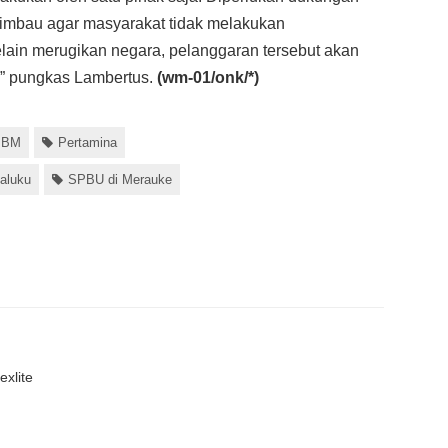
imbau agar masyarakat tidak melakukan
ain merugikan negara, pelanggaran tersebut akan
,” pungkas Lambertus.
(wm-01/onk/*)
 BBM
Pertamina
aluku
SPBU di Merauke
xlite