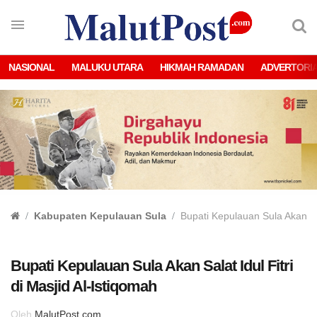
NASIONAL
MALUKU UTARA
HIKMAH RAMADAN
ADVERTORI
Kabupaten Kepulauan Sula
Bupati Kepulauan Sula Akan Sal
Bupati Kepulauan Sula Akan Salat Idul Fitri
di Masjid Al-Istiqomah
Oleh
MalutPost.com