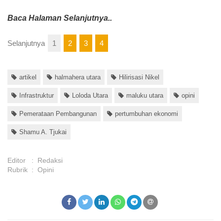
Baca Halaman Selanjutnya..
Selanjutnya
1
2
3
4
artikel
halmahera utara
Hilirisasi Nikel
Infrastruktur
Loloda Utara
maluku utara
opini
Pemerataan Pembangunan
pertumbuhan ekonomi
Shamu A. Tjukai
Editor
:
Redaksi
Rubrik
:
Opini