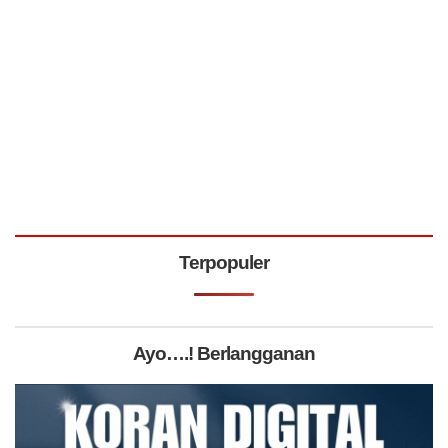
Terpopuler
Ayo….! Berlangganan