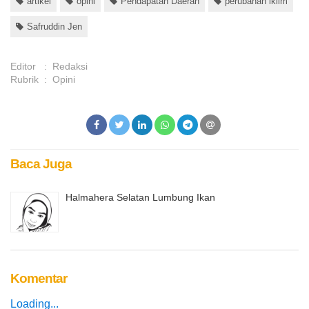
artikel
opini
Pendapatan Daerah
perubahan iklim
Safruddin Jen
Editor
:
Redaksi
Rubrik
:
Opini
Baca Juga
Halmahera Selatan Lumbung Ikan
Komentar
Loading...