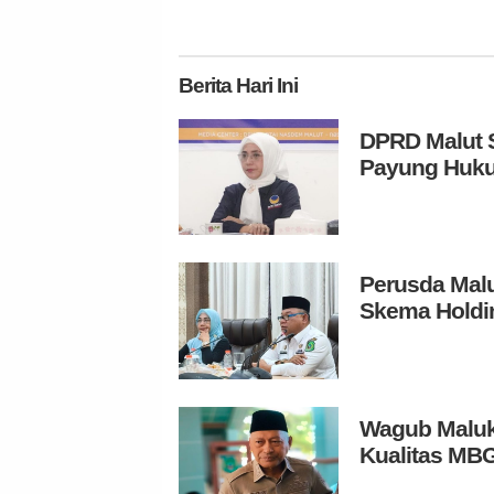
Berita
Hari Ini
DPRD Malut S
Payung Huku
Perusda Malu
Skema Holdi
Wagub Maluk
Kualitas MB