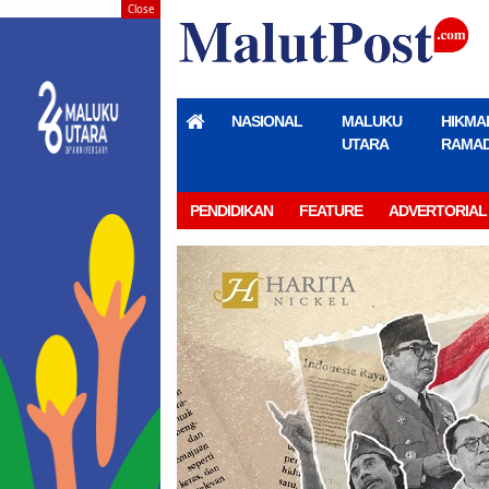
Close
NASIONAL
MALUKU
HIKMA
UTARA
RAMA
PENDIDIKAN
FEATURE
ADVERTORIAL