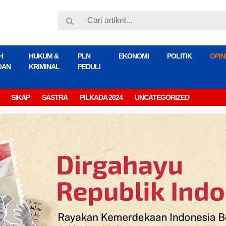
H
HUKUM &
PLN
EKONOMI
POLITIK
OPIN
DAN
KRIMINAL
PEDULI
SIKAP
SASTRA
PILKADA 2024
UNCATEGORIZED