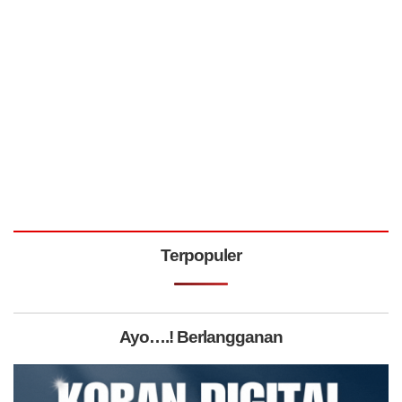
Terpopuler
Ayo….! Berlangganan