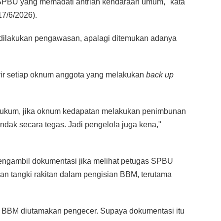
 SPBU yang memadati antrian kendaraan umum," kata
7/6/2026).
k dilakukan pengawasan, apalagi ditemukan adanya
rir setiap oknum anggota yang melakukan
back up
hukum, jika oknum kedapatan melakukan penimbunan
ndak secara tegas. Jadi pengelola juga kena,"
engambil dokumentasi jika melihat petugas SPBU
n tangki rakitan dalam pengisian BBM, terutama
n BBM diutamakan pengecer. Supaya dokumentasi itu