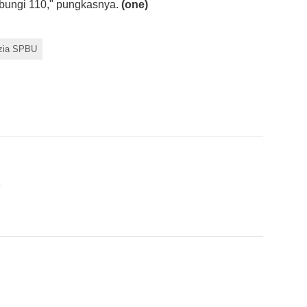
bungi 110," pungkasnya.
(one)
zia SPBU
e