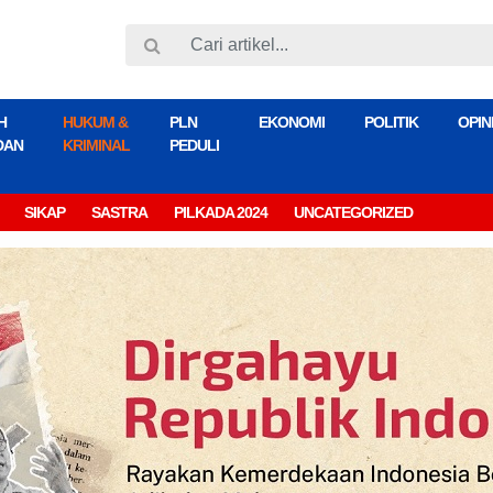
H
HUKUM &
PLN
EKONOMI
POLITIK
OPIN
DAN
KRIMINAL
PEDULI
SIKAP
SASTRA
PILKADA 2024
UNCATEGORIZED