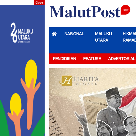
Close
NASIONAL
MALUKU
HIKMA
UTARA
RAMA
PENDIDIKAN
FEATURE
ADVERTORIAL