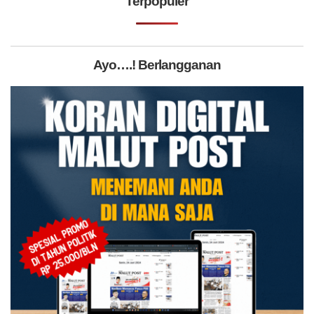
Terpopuler
Ayo….! Berlangganan