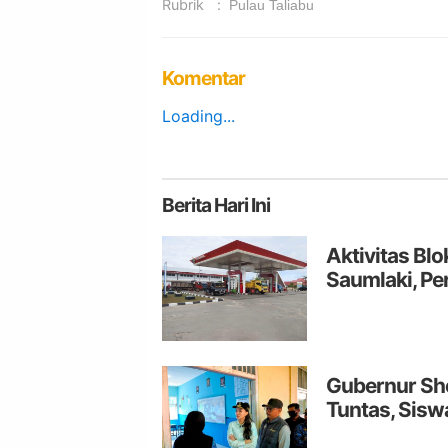
Rubrik
:
Pulau Taliabu
Komentar
Loading...
Berita
Hari Ini
Aktivitas Bl
Saumlaki, Pe
Gubernur She
Tuntas, Siswa