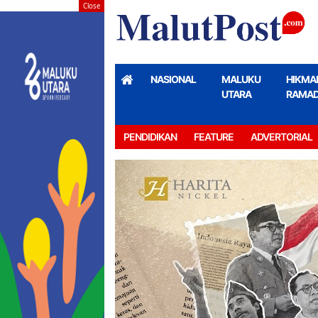
Close
NASIONAL
MALUKU
HIKMA
UTARA
RAMA
PENDIDIKAN
FEATURE
ADVERTORIAL