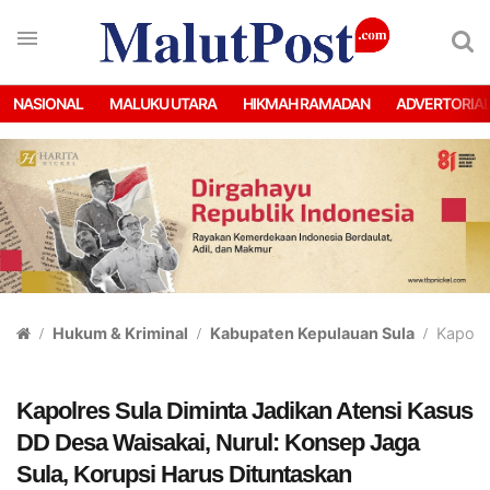
NASIONAL
MALUKU UTARA
HIKMAH RAMADAN
ADVERTORIA
Hukum & Kriminal
Kabupaten Kepulauan Sula
Kapolre
Kapolres Sula Diminta Jadikan Atensi Kasus
DD Desa Waisakai, Nurul: Konsep Jaga
Sula, Korupsi Harus Dituntaskan