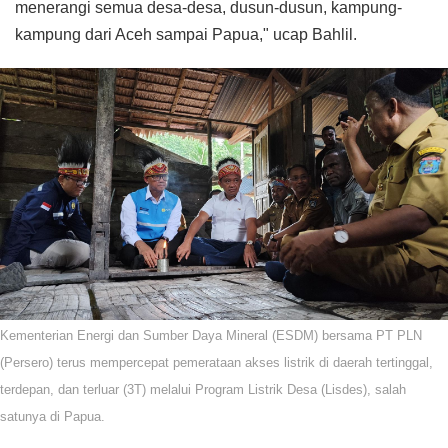
menerangi semua desa-desa, dusun-dusun, kampung-
kampung dari Aceh sampai Papua," ucap Bahlil.
Kementerian Energi dan Sumber Daya Mineral (ESDM) bersama PT PLN
(Persero) terus mempercepat pemerataan akses listrik di daerah tertinggal,
terdepan, dan terluar (3T) melalui Program Listrik Desa (Lisdes), salah
satunya di Papua.