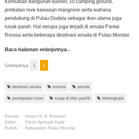
Kemudian bangunan kuliner, 10 camping ground,
jembatan love kawasan mangrove serta wahana
pendukung di Pulau Dodola sebagai ikon utama juga
rusak parah. Hal serupa juga terjadi di wisata Pantai
Rorasa serta beberapa destinasi wisata di Pulau Morotai.
Baca halaman selanjutnya...
Selanjutnya
1
2
destinasi wisata
morotai
pemda
pendapatan turun
surga di bibir pasifik
terbengkalai
Penulis
:
Irham Hi. A. Rahman
Editor
:
Fitrah Apriyadi Kadir
Rubrik
:
Kabupaten Pulau Morotai