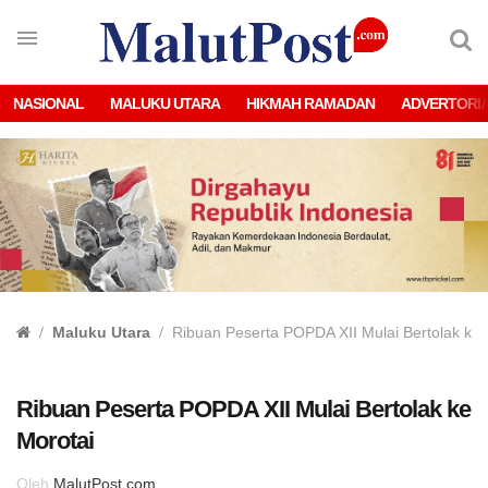
NASIONAL
MALUKU UTARA
HIKMAH RAMADAN
ADVERTORI
Maluku Utara
Ribuan Peserta POPDA XII Mulai Bertolak ke 
Ribuan Peserta POPDA XII Mulai Bertolak ke
Morotai
Oleh
MalutPost.com