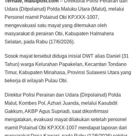
Ternate, malutpost.com
-- Direktorat Polisi Perairan dan
Udara (Ditpolairud) Polda Maluku Utara (Malut), melalui
Personel marnit Polairud Obi KP.XXX-1007,
mengevakuasi satu mayat yang ditemukan oleh
masyarakat di perairan Obi, Kabupaten Halmahera
Selatan, pada Rabu (17/6/2026).
Sosok mayat tersebut diduga inisial DWT alias Daniel (31
Tahun) warga Kelurahan Papakelan, Kecamtan Tondano
Timur, Kabupaten Minahasa, Provinsi Sulawesi Utara yang
bekerja di wilayah Pulau Obi.
Direktur Polisi Perairan dan Udara (Dirpolairud) Polda
Malut, Kombes Pol. Azhari Juanda, melalui Kasubdit
Gakkum, AKBP Agus Supriadi, saat dikonfirmasi
mengatakan, evakuasi mayat dilakukan setelah personel
marnit Polairud Obi KP.XXX-1007 mendapat laporan dari
masyarakat Desa Kawasi, pada Rabu (17/6/2026) sekitar