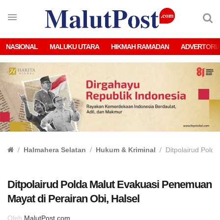
NASIONAL
MALUKU UTARA
HIKMAH RAMADAN
ADVERTORI
Halmahera Selatan
Hukum & Kriminal
Ditpolairud Pold
Ditpolairud Polda Malut Evakuasi Penemuan
Mayat di Perairan Obi, Halsel
Oleh
MalutPost.com