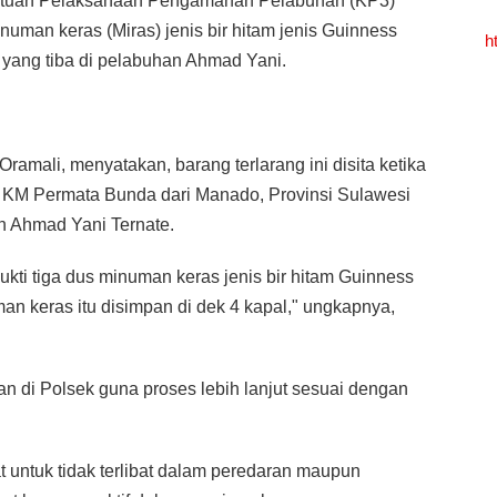
atuan Pelaksanaan Pengamanan Pelabuhan (KP3)
uman keras (Miras) jenis bir hitam jenis Guinness
h
yang tiba di pelabuhan Ahmad Yani.
amali, menyatakan, barang terlarang ini disita ketika
 KM Permata Bunda dari Manado, Provinsi Sulawesi
an Ahmad Yani Ternate.
ti tiga dus minuman keras jenis bir hitam Guinness
an keras itu disimpan di dek 4 kapal," ungkapnya,
n di Polsek guna proses lebih lanjut sesuai dengan
 untuk tidak terlibat dalam peredaran maupun