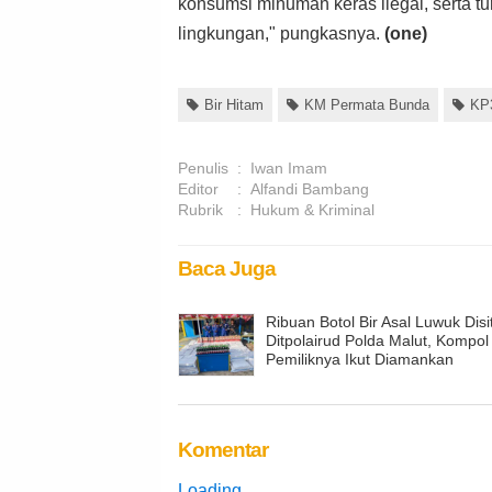
konsumsi minuman keras ilegal, serta t
lingkungan," pungkasnya.
(one)
Bir Hitam
KM Permata Bunda
KP3
Penulis
:
Iwan Imam
Editor
:
Alfandi Bambang
Rubrik
:
Hukum & Kriminal
Baca Juga
Ribuan Botol Bir Asal Luwuk Disi
Ditpolairud Polda Malut, Kompol 
Pemiliknya Ikut Diamankan
Komentar
Loading...