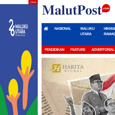
Close
NASIONAL
MALUKU
HIKMA
UTARA
RAMA
PENDIDIKAN
FEATURE
ADVERTORIAL