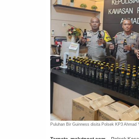
Puluhan Bir Guinness disita Polsek KP3 Ahmad Y