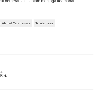
urut berperan aktif dalam menjaga keamanan
 Ahmad Yani Ternate
sita miras
ta
Riki: