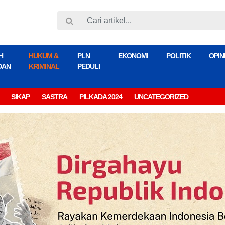
H
HUKUM &
PLN
EKONOMI
POLITIK
OPIN
DAN
KRIMINAL
PEDULI
SIKAP
SASTRA
PILKADA 2024
UNCATEGORIZED