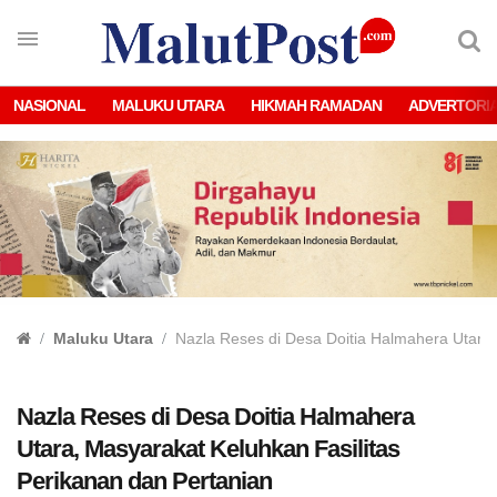
NASIONAL
MALUKU UTARA
HIKMAH RAMADAN
ADVERTORI
Maluku Utara
Nazla Reses di Desa Doitia Halmahera Utara,
Nazla Reses di Desa Doitia Halmahera
Utara, Masyarakat Keluhkan Fasilitas
Perikanan dan Pertanian