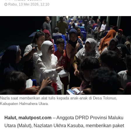
Rabu, 13 Mei 2026, 12:10
Nazla saat memberikan alat tulis kepada anak-anak di Desa Tolonuo,
Kabupaten Halmahera Utara.
Halut, malutpost.com
-- Anggota DPRD Provinsi Maluku
Utara (Malut), Nazlatan Ukhra Kasuba, memberikan paket