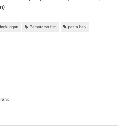
n)
 lingkungan
Pemutaran film
pesta babi
rani: