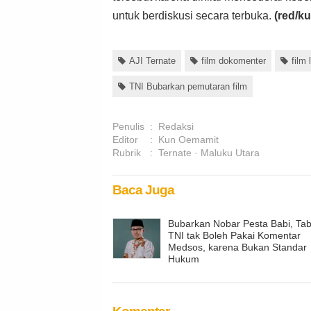
untuk berdiskusi secara terbuka.
(red/ku
AJI Ternate
film dokomenter
film
TNI Bubarkan pemutaran film
Penulis
:
Redaksi
Editor
:
Kun Oemamit
Rubrik
:
Ternate
Maluku Utara
Baca Juga
Bubarkan Nobar Pesta Babi, Tab
TNI tak Boleh Pakai Komentar
Medsos, karena Bukan Standar
Hukum