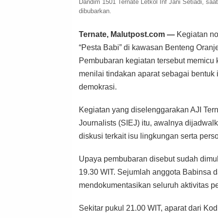
Dandim 1501 Ternate Letkol Inf Jani Setiadi, saa
dibubarkan.
Ternate, Malutpost.com —
Kegiatan no
“Pesta Babi” di kawasan Benteng Oranje
Pembubaran kegiatan tersebut memicu ke
menilai tindakan aparat sebagai bentuk
demokrasi.
Kegiatan yang diselenggarakan AJI Tern
Journalists (SIEJ) itu, awalnya dijadw
diskusi terkait isu lingkungan serta pers
Upaya pembubaran disebut sudah dimulai
19.30 WIT. Sejumlah anggota Babinsa da
mendokumentasikan seluruh aktivitas pe
Sekitar pukul 21.00 WIT, aparat dari K