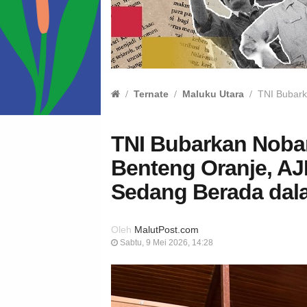
Ternate
Maluku Utara
TNI Bubark
TNI Bubarkan Nobar
Benteng Oranje, AJI
Sedang Berada dal
Oleh
MalutPost.com
Sabtu, 9 Mei 2026, 14:28