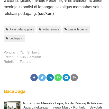
warga langsung menuju Pasar Higienis Gamalama untuk
meninjau kondisi di lapangan sekaligus membahas solusi
relokasi pedagang. (
sst/kun
)
Aksi palang jalan
kota ternate
pasar higienis
pedagang
Penulis
:
Yani S. Tawari
Editor
:
Kun Oemamit
Rubrik
:
Ternate
Baca Juga
Nobar Film Menolak Lupa, Nazla Dorong Kolaborasi
Jaga Lingkungan hingga Masuk Kurikulum Sekolah