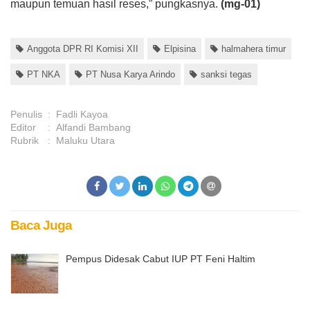
maupun temuan hasil reses,” pungkasnya.
(mg-01)
Anggota DPR RI Komisi XII
Elpisina
halmahera timur
PT NKA
PT Nusa Karya Arindo
sanksi tegas
Penulis
:
Fadli Kayoa
Editor
:
Alfandi Bambang
Rubrik
:
Maluku Utara
Baca Juga
Pempus Didesak Cabut IUP PT Feni Haltim