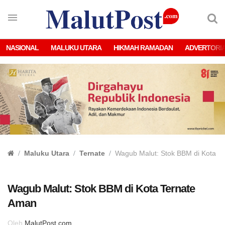
NASIONAL
MALUKU UTARA
HIKMAH RAMADAN
ADVERTORI
Maluku Utara
Ternate
Wagub Malut: Stok BBM di Kota T
Wagub Malut: Stok BBM di Kota Ternate
Aman
Oleh
MalutPost.com