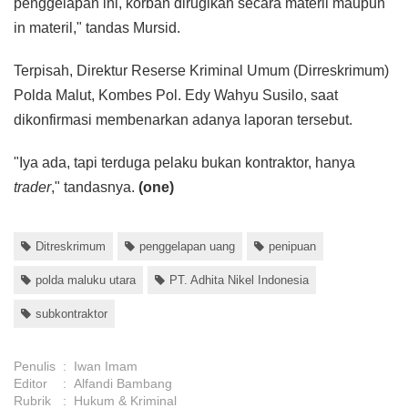
penggelapan ini, korban dirugikan secara materil maupun
in materil," tandas Mursid.
Terpisah, Direktur Reserse Kriminal Umum (Dirreskrimum)
Polda Malut, Kombes Pol. Edy Wahyu Susilo, saat
dikonfirmasi membenarkan adanya laporan tersebut.
"Iya ada, tapi terduga pelaku bukan kontraktor, hanya
trader
," tandasnya.
(one)
Ditreskrimum
penggelapan uang
penipuan
polda maluku utara
PT. Adhita Nikel Indonesia
subkontraktor
Penulis
:
Iwan Imam
Editor
:
Alfandi Bambang
Rubrik
:
Hukum & Kriminal