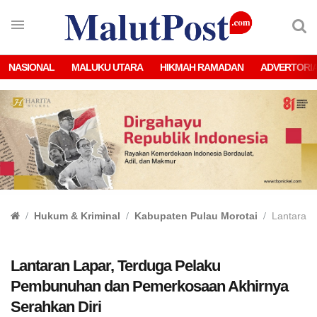
NASIONAL
MALUKU UTARA
HIKMAH RAMADAN
ADVERTORI
Hukum & Kriminal
Kabupaten Pulau Morotai
Lantaran 
Lantaran Lapar, Terduga Pelaku
Pembunuhan dan Pemerkosaan Akhirnya
Serahkan Diri