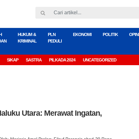
H
HUKUM &
PLN
EKONOMI
POLITIK
OPIN
DAN
KRIMINAL
PEDULI
SIKAP
SASTRA
PILKADA 2024
UNCATEGORIZED
aluku Utara: Merawat Ingatan,
Oleh: Marjorie Amal Prolog: Filsuf Perancis abad-20 Rene