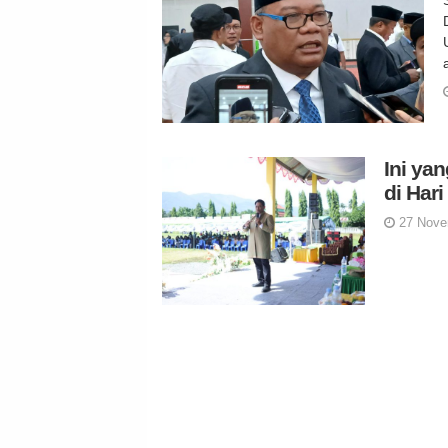
Ini ya
di Har
27 Nove