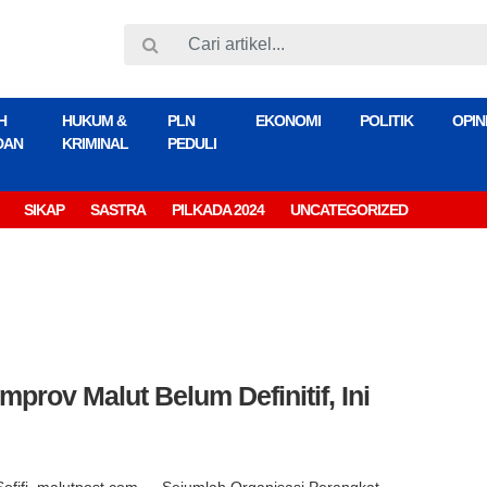
H
HUKUM &
PLN
EKONOMI
POLITIK
OPIN
DAN
KRIMINAL
PEDULI
SIKAP
SASTRA
PILKADA 2024
UNCATEGORIZED
rov Malut Belum Definitif, Ini
Sofifi, malutpost.com — Sejumlah Organisasi Perangkat