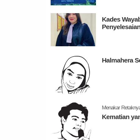
Kades Wayabu
Penyelesaian
Halmahera S
Menakar Retaknya 
Kematian ya