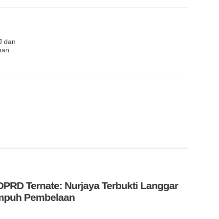
J dan
anan
PRD Ternate: Nurjaya Terbukti Langgar
Tempuh Pembelaan