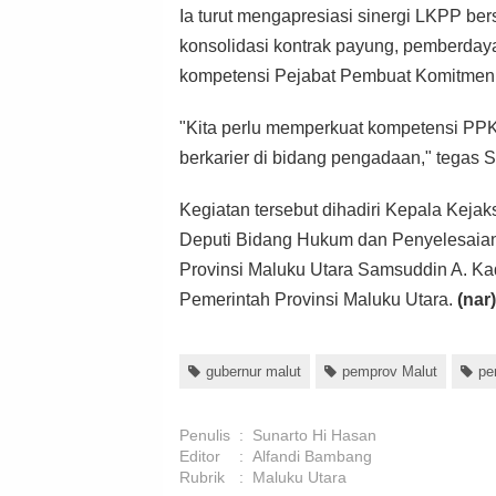
Ia turut mengapresiasi sinergi LKPP b
konsolidasi kontrak payung, pemberday
kompetensi Pejabat Pembuat Komitmen
"Kita perlu memperkuat kompetensi PPK,
berkarier di bidang pengadaan," tegas S
Kegiatan tersebut dihadiri Kepala Kejak
Deputi Bidang Hukum dan Penyelesaian 
Provinsi Maluku Utara Samsuddin A. Kad
Pemerintah Provinsi Maluku Utara.
(nar)
gubernur malut
pemprov Malut
pe
Penulis
:
Sunarto Hi Hasan
Editor
:
Alfandi Bambang
Rubrik
:
Maluku Utara