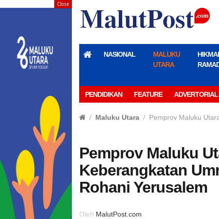
Close
NASIONAL
MALUKU
HIKMA
UTARA
RAMA
PENDIDIKAN
FEATURE
ADVERTORIAL
Maluku Utara
Pemprov Maluku Utara
Pemprov Maluku Ut
Keberangkatan Umr
Rohani Yerusalem
Oleh
MalutPost.com