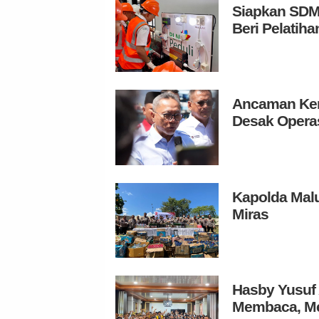
Siapkan SDM 
Beri Pelatih
Ancaman Ken
Desak Operas
Kapolda Mal
Miras
Hasby Yusuf 
Membaca, Me