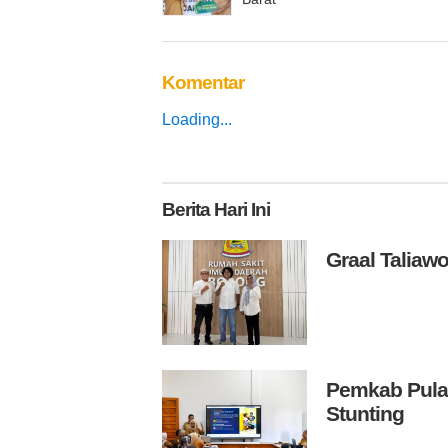
Komentar
Loading...
Berita
Hari Ini
Graal Talia
Pemkab Pulau
Stunting