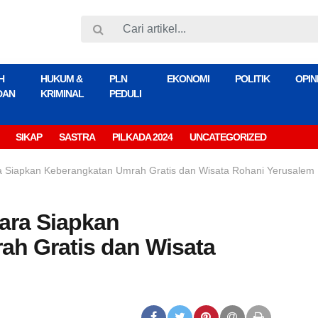
H
HUKUM &
PLN
EKONOMI
POLITIK
OPIN
DAN
KRIMINAL
PEDULI
SIKAP
SASTRA
PILKADA 2024
UNCATEGORIZED
 Siapkan Keberangkatan Umrah Gratis dan Wisata Rohani Yerusalem
ara Siapkan
ah Gratis dan Wisata