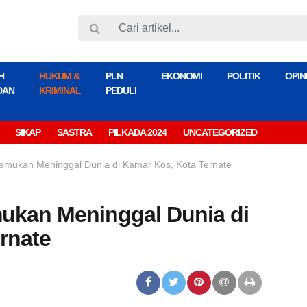
H
HUKUM &
PLN
EKONOMI
POLITIK
OPIN
DAN
KRIMINAL
PEDULI
SIKAP
SASTRA
PILKADA 2024
UNCATEGORIZED
temukan Meninggal Dunia di Kamar Kos, Kota Ternate
mukan Meninggal Dunia di
rnate