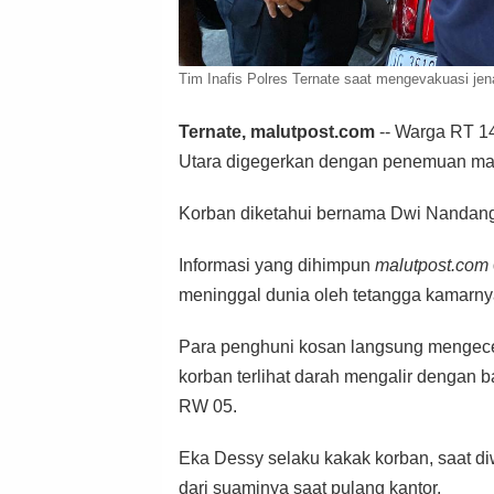
Tim Inafis Polres Ternate saat mengevakuasi jen
Ternate, malutpost.com
-- Warga RT 14
Utara digegerkan dengan penemuan mayat
Korban diketahui bernama Dwi Nandang S
Informasi yang dihimpun
malutpost.com
meninggal dunia oleh tetangga kamarny
Para penghuni kosan langsung mengecek
korban terlihat darah mengalir dengan
RW 05.
Eka Dessy selaku kakak korban, saat diw
dari suaminya saat pulang kantor.