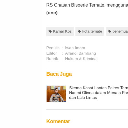
RS Chasan Bisoerie Ternate, mengguna
(one)
Kamar Kos
kota ternate
penemua
Penulis
:
Iwan Imam
Editor
:
Alfandi Bambang
Rubrik
:
Hukum & Kriminal
Baca Juga
Skema Kasat Lantas Polres Tern
Naomi Olinna dalam Menata Par
dan Lalu Lintas
Komentar