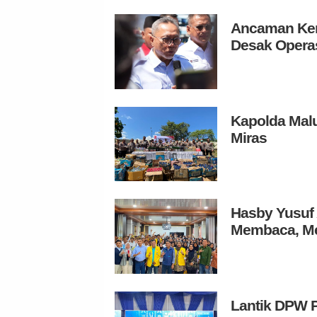
Ancaman Ken
Desak Operas
Kapolda Mal
Miras
Hasby Yusuf 
Membaca, Me
Lantik DPW P