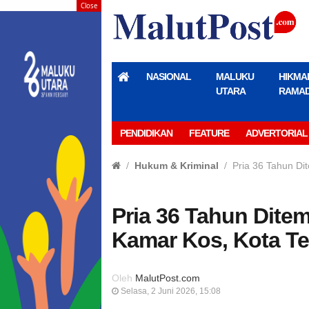
Close
NASIONAL
MALUKU
HIKMA
UTARA
RAMA
PENDIDIKAN
FEATURE
ADVERTORIAL
Hukum & Kriminal
Pria 36 Tahun Di
Pria 36 Tahun Dite
Kamar Kos, Kota Te
Oleh
MalutPost.com
Selasa, 2 Juni 2026, 15:08