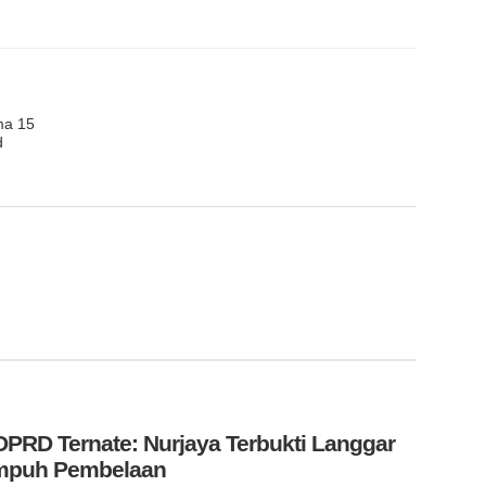
ma 15
d
PRD Ternate: Nurjaya Terbukti Langgar
Tempuh Pembelaan