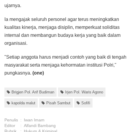
ujarnya.
Ia mengajak seluruh personel agar terus meningkatkan
kualitas kinerja, menjaga disiplin, memperkuat soliditas
internal dan membangun budaya kerja yang baik dalam
organisasi.
"Setiap anggota harus menjadi contoh yang baik di tengah
masyarakat serta menjaga kehormatan institusi Polri,"
pungkasnya.
(one)
Brigjen Pol. Arif Budiman
Irjen Pol. Waris Agono
kapolda malut
Pisah Sambut
Sofifi
Penulis
:
Iwan Imam
Editor
:
Alfandi Bambang
Rubrik
:
Hukum & Kriminal