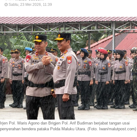
Sabtu, 23 Mei 2026, 11:39
Irjen Pol. Waris Agono dan Brigjen Pol. Arif Budiman berjabat tangan usai
penyerahan bendera pataka Polda Maluku Utara. (Foto. Iwan/malutpost.com)