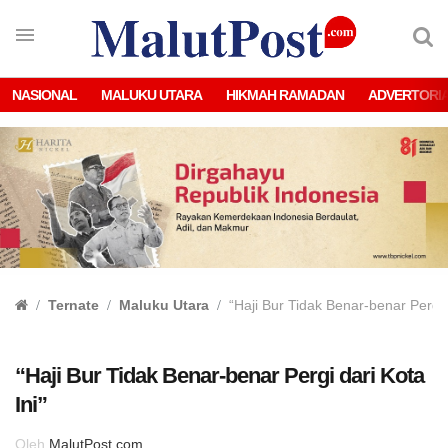
NASIONAL
MALUKU UTARA
HIKMAH RAMADAN
ADVERTORI
Ternate
Maluku Utara
“Haji Bur Tidak Benar-benar Pergi d
“Haji Bur Tidak Benar-benar Pergi dari Kota
Ini”
Oleh
MalutPost.com