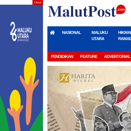
Close
NASIONAL
MALUKU
HIKMA
UTARA
RAMA
PENDIDIKAN
FEATURE
ADVERTORIAL