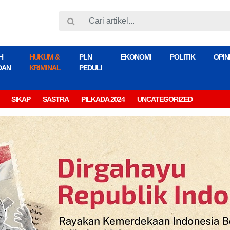
H
HUKUM &
PLN
EKONOMI
POLITIK
OPIN
DAN
KRIMINAL
PEDULI
SIKAP
SASTRA
PILKADA 2024
UNCATEGORIZED