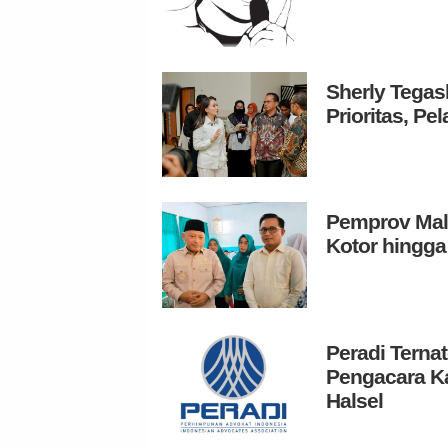
Sherly Tegas
Prioritas, P
Pemprov Malu
Kotor hingga
Peradi Terna
Pengacara K
Halsel