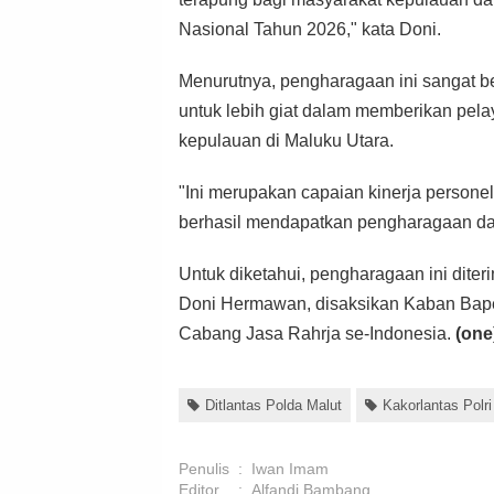
Nasional Tahun 2026," kata Doni.
Menurutnya, pengharagaan ini sangat b
untuk lebih giat dalam memberikan pel
kepulauan di Maluku Utara.
"Ini merupakan capaian kinerja personel
berhasil mendapatkan pengharagaan dari
Untuk diketahui, pengharagaan ini diter
Doni Hermawan, disaksikan Kaban Bapen
Cabang Jasa Rahrja se-Indonesia.
(one
Ditlantas Polda Malut
Kakorlantas Polri
Penulis
:
Iwan Imam
Editor
:
Alfandi Bambang