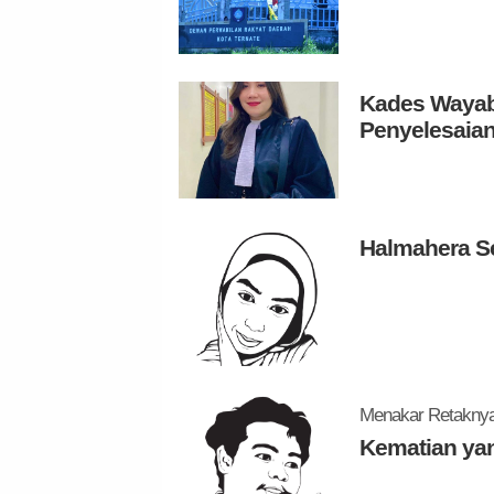
Kades Wayabu
Penyelesaian
Halmahera S
Menakar Retaknya 
Kematian ya