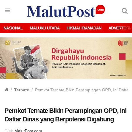
NASIONAL
MALUKU UTARA
HIKMAH RAMADAN
ADVERTORI
Ternate
Pemkot Ternate Bikin Perampingan OPD, Ini Daftar
Pemkot Ternate Bikin Perampingan OPD, Ini
Daftar Dinas yang Berpotensi Digabung
Oleh
MalutPost.com