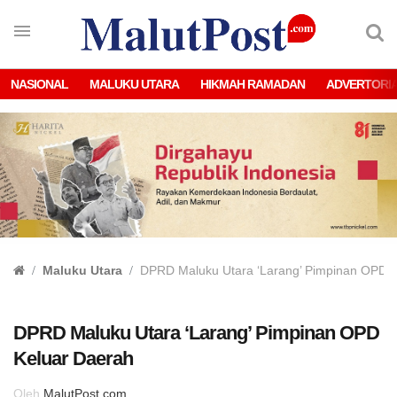
NASIONAL
MALUKU UTARA
HIKMAH RAMADAN
ADVERTORI
Maluku Utara
DPRD Maluku Utara ‘Larang’ Pimpinan OPD 
DPRD Maluku Utara ‘Larang’ Pimpinan OPD
Keluar Daerah
Oleh
MalutPost.com