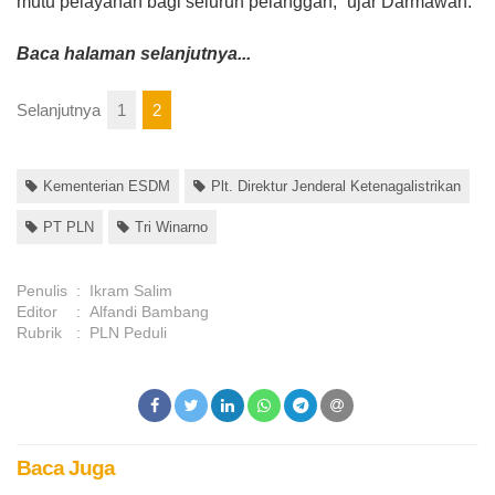
mutu pelayanan bagi seluruh pelanggan,” ujar Darmawan.
Baca halaman selanjutnya...
Selanjutnya
1
2
Kementerian ESDM
Plt. Direktur Jenderal Ketenagalistrikan
PT PLN
Tri Winarno
Penulis
:
Ikram Salim
Editor
:
Alfandi Bambang
Rubrik
:
PLN Peduli
Baca Juga