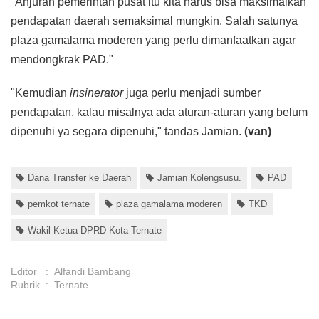
"Anjuran pemerintah pusat itu kita harus bisa maksimalkan
pendapatan daerah semaksimal mungkin. Salah satunya
plaza gamalama moderen yang perlu dimanfaatkan agar
mendongkrak PAD."
"Kemudian
insinerator
juga perlu menjadi sumber
pendapatan, kalau misalnya ada aturan-aturan yang belum
dipenuhi ya segara dipenuhi," tandas Jamian.
(van)
Dana Transfer ke Daerah
Jamian Kolengsusu.
PAD
pemkot ternate
plaza gamalama moderen
TKD
Wakil Ketua DPRD Kota Ternate
Editor
:
Alfandi Bambang
Rubrik
:
Ternate