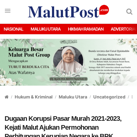
NASIONAL
MALUKU UTARA
HIKMAH RAMADAN
ADVERTORIA
Hukum & Kriminal
Maluku Utara
Uncategorized
Du
Dugaan Korupsi Pasar Murah 2021-2023,
Kejati Malut Ajukan Permohonan
Perhitungan Kerugian Negara ke BPK