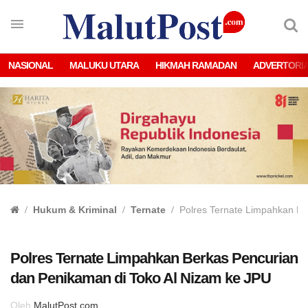
NASIONAL
MALUKU UTARA
HIKMAH RAMADAN
ADVERTORI
Hukum & Kriminal
Ternate
Polres Ternate Limpahkan Be
Polres Ternate Limpahkan Berkas Pencurian
dan Penikaman di Toko Al Nizam ke JPU
Oleh
MalutPost.com