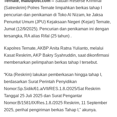
Ternate, malutpost.com --
Satuan Reserse Kriminal
(Satreskrim) Polres Ternate limpahkan berkas tahap I
pencurian dan penikaman di Toko Al Nizam, ke Jaksa
Penuntut Umum (JPU) Kejaksaan Negeri (Kejari) Ternate,
Jumat (12/9/2025). Pencurian dan penikaman ini dengan
tersangka, RA alias Rifal (25 tahun) .
Kapolres Ternate, AKBP Anita Ratna Yulianto, melalui
Kasat Reskrim, AKP Bakry Syahruddin, saat dikonfirmasi
membenarkan pelimpahan berkas tahap I tersebut.
“Kita (Reskrim) lakukan pemberkasan hingga tahap I,
berdasarkan Surat Perintah Penyidikan
Nomor:Sp.Sidik/61.a/VII/RES.1.8./2025/Sat Reskrim
Tanggal 25 Juli 2025 dan Surat Pengantar
Nomor:B/1581/IX/Res.1.8./2025 Reskrim, 11 September
2025, perihal pengiriman berkas Tahap I," akunya.