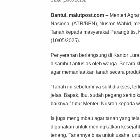
Sabtu (10/05/2025).
Bantul, malutpost.com
-- Menteri Agra
Nasional (ATR/BPN), Nusron Wahid, men
Tanah kepada masyarakat Parangtritis, 
(10/05/2025).
Penyerahan berlangsung di Kantor Lurah
disambut antusias oleh warga. Secara k
agar memanfaatkan tanah secara produk
“Tanah ini sebelumnya sulit diakses, te
jelas. Bapak, Ibu, sudah pegang sertipi
baiknya,” tutur Menteri Nusron kepad
Ia juga mengimbau agar tanah yang telah
digunakan untuk meningkatkan kesejaht
tenang. Tanahnya bisa untuk usaha, unt