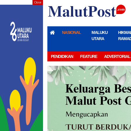
Close
NASIONAL
MALUKU
HIKMA
UTARA
RAMA
PENDIDIKAN
FEATURE
ADVERTORIAL