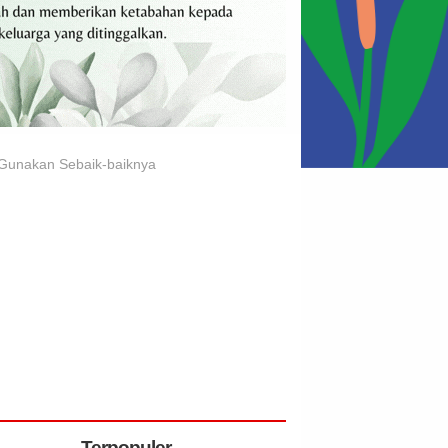
, Gunakan Sebaik-baiknya
Terpopuler