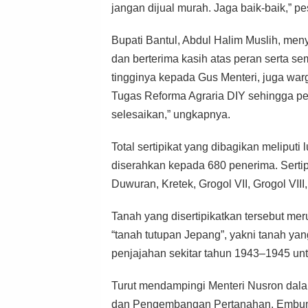
jangan dijual murah. Jaga baik-baik,” p
Bupati Bantul, Abdul Halim Muslih, men
dan berterima kasih atas peran serta sem
tingginya kepada Gus Menteri, juga war
Tugas Reforma Agraria DIY sehingga peny
selesaikan,” ungkapnya.
Total sertipikat yang dibagikan meliput
diserahkan kepada 680 penerima. Sertipi
Duwuran, Kretek, Grogol VII, Grogol VIII
Tanah yang disertipikatkan tersebut me
“tanah tutupan Jepang”, yakni tanah y
penjajahan sekitar tahun 1943–1945 un
Turut mendampingi Menteri Nusron dala
dan Pengembangan Pertanahan, Embun S