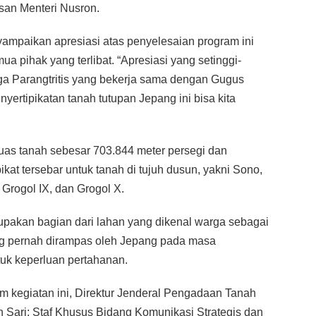
esan Menteri Nusron.
yampaikan apresiasi atas penyelesaian program ini
ua pihak yang terlibat. “Apresiasi yang setinggi-
ga Parangtritis yang bekerja sama dengan Gugus
ertipikatan tanah tutupan Jepang ini bisa kita
i luas tanah sebesar 703.844 meter persegi dan
kat tersebar untuk tanah di tujuh dusun, yakni Sono,
, Grogol IX, dan Grogol X.
rupakan bagian dari lahan yang dikenal warga sebagai
ang pernah dirampas oleh Jepang pada masa
tuk keperluan pertahanan.
m kegiatan ini, Direktur Jenderal Pengadaan Tanah
ari; Staf Khusus Bidang Komunikasi Strategis dan