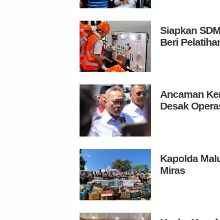
Siapkan SDM 
Beri Pelatih
Ancaman Ken
Desak Operas
Kapolda Mal
Miras