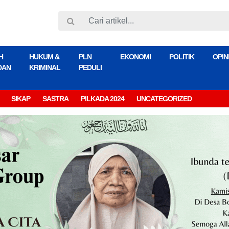
H
HUKUM &
PLN
EKONOMI
POLITIK
OPIN
DAN
KRIMINAL
PEDULI
SIKAP
SASTRA
PILKADA 2024
UNCATEGORIZED