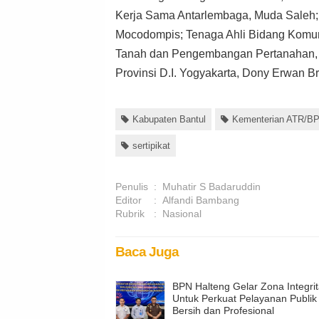
Kerja Sama Antarlembaga, Muda Saleh;
Mocodompis; Tenaga Ahli Bidang Komuni
Tanah dan Pengembangan Pertanahan, T
Provinsi D.I. Yogyakarta, Dony Erwan Bri
Kabupaten Bantul
Kementerian ATR/B
sertipikat
Penulis
:
Muhatir S Badaruddin
Editor
:
Alfandi Bambang
Rubrik
:
Nasional
Baca Juga
BPN Halteng Gelar Zona Integri
Untuk Perkuat Pelayanan Publik
Bersih dan Profesional