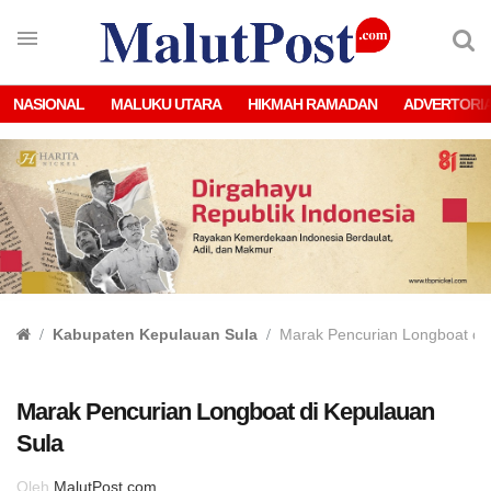
NASIONAL
MALUKU UTARA
HIKMAH RAMADAN
ADVERTORI
Kabupaten Kepulauan Sula
Marak Pencurian Longboat di
Marak Pencurian Longboat di Kepulauan
Sula
Oleh
MalutPost.com