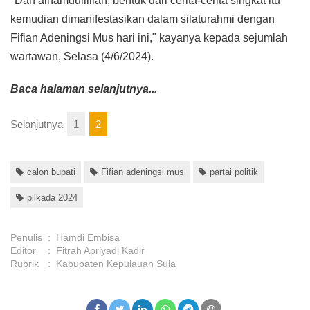
"Dan alhamdullillah, bentuk dari cerita-cerita singkat itu
kemudian dimanifestasikan dalam silaturahmi dengan
Fifian Adeningsi Mus hari ini," kayanya kepada sejumlah
wartawan, Selasa (4/6/2024).
Baca halaman selanjutnya...
Selanjutnya
1
2
calon bupati
Fifian adeningsi mus
partai politik
pilkada 2024
Penulis
:
Hamdi Embisa
Editor
:
Fitrah Apriyadi Kadir
Rubrik
:
Kabupaten Kepulauan Sula