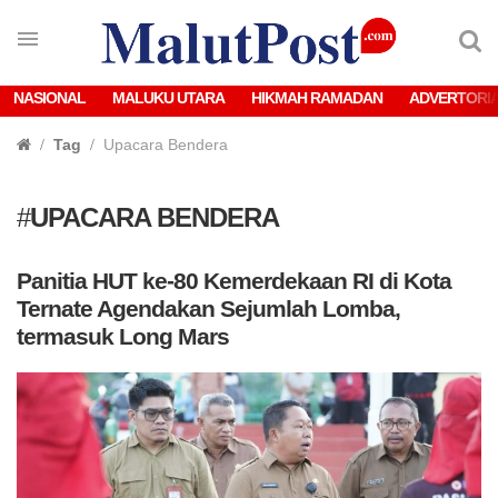
NASIONAL
MALUKU UTARA
HIKMAH RAMADAN
ADVERTORI
Tag
Upacara Bendera
#
UPACARA BENDERA
Panitia HUT ke-80 Kemerdekaan RI di Kota
Ternate Agendakan Sejumlah Lomba,
termasuk Long Mars